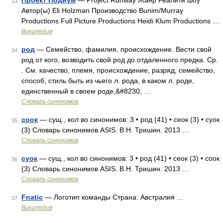
Проект Подиум
— Project Runway Жанр Реалити шоу
33
Автор(ы) Eli Holzman Производство Bunim/Murray
Productions Full Picture Productions Heidi Klum Productions …
Википедия
род
— Семейство, фамилия, происхождение. Вести свой
34
род от кого, возводить свой род до отдаленного предка. Ср.
. См. качество, племя, происхождение, разряд, семейство,
способ, стиль быть из чьего л. рода, в каком л. роде,
единственный в своем роде,&#8230; …
Словарь синонимов
соок
— сущ., кол во синонимов: 3 • род (41) • сеок (3) • суок
35
(3) Словарь синонимов ASIS. В.Н. Тришин. 2013 …
Словарь синонимов
суок
— сущ., кол во синонимов: 3 • род (41) • сеок (3) • соок
36
(3) Словарь синонимов ASIS. В.Н. Тришин. 2013 …
Словарь синонимов
Fnatic
— Логотип команды Страна: Австралия …
37
Википедия